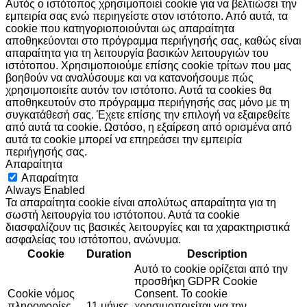
Αυτός ο ιστότοπος χρησιμοποιεί cookie για να βελτιώσει την
εμπειρία σας ενώ περιηγείστε στον ιστότοπο. Από αυτά, τα
cookie που κατηγοριοποιούνται ως απαραίτητα
αποθηκεύονται στο πρόγραμμα περιήγησής σας, καθώς είναι
απαραίτητα για τη λειτουργία βασικών λειτουργιών του
ιστότοπου. Χρησιμοποιούμε επίσης cookie τρίτων που μας
βοηθούν να αναλύσουμε και να κατανοήσουμε πώς
χρησιμοποιείτε αυτόν τον ιστότοπο. Αυτά τα cookies θα
αποθηκευτούν στο πρόγραμμα περιήγησής σας μόνο με τη
συγκατάθεσή σας. Έχετε επίσης την επιλογή να εξαιρεθείτε
από αυτά τα cookie. Ωστόσο, η εξαίρεση από ορισμένα από
αυτά τα cookie μπορεί να επηρεάσει την εμπειρία
περιήγησής σας.
Απαραίτητα
Απαραίτητα
Always Enabled
Τα απαραίτητα cookie είναι απολύτως απαραίτητα για τη
σωστή λειτουργία του ιστότοπου. Αυτά τα cookie
διασφαλίζουν τις βασικές λειτουργίες και τα χαρακτηριστικά
ασφαλείας του ιστότοπου, ανώνυμα.
Cookie
Duration
Description
Αυτό το cookie ορίζεται από την
προσθήκη GDPR Cookie
Cookie νόμος
Consent. Το cookie
πληροφορίες
11 μήνες
χρησιμοποιείται για την