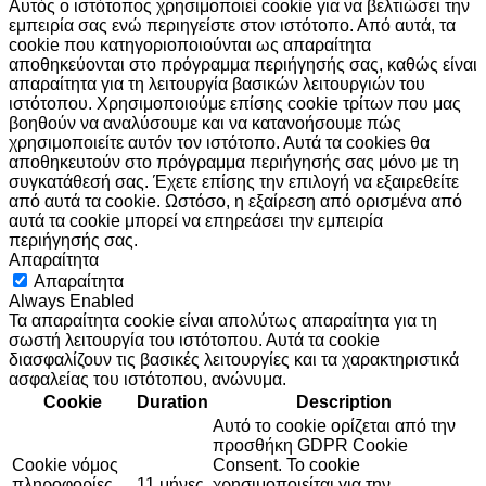
Αυτός ο ιστότοπος χρησιμοποιεί cookie για να βελτιώσει την
εμπειρία σας ενώ περιηγείστε στον ιστότοπο. Από αυτά, τα
cookie που κατηγοριοποιούνται ως απαραίτητα
αποθηκεύονται στο πρόγραμμα περιήγησής σας, καθώς είναι
απαραίτητα για τη λειτουργία βασικών λειτουργιών του
ιστότοπου. Χρησιμοποιούμε επίσης cookie τρίτων που μας
βοηθούν να αναλύσουμε και να κατανοήσουμε πώς
χρησιμοποιείτε αυτόν τον ιστότοπο. Αυτά τα cookies θα
αποθηκευτούν στο πρόγραμμα περιήγησής σας μόνο με τη
συγκατάθεσή σας. Έχετε επίσης την επιλογή να εξαιρεθείτε
από αυτά τα cookie. Ωστόσο, η εξαίρεση από ορισμένα από
αυτά τα cookie μπορεί να επηρεάσει την εμπειρία
περιήγησής σας.
Απαραίτητα
Απαραίτητα
Always Enabled
Τα απαραίτητα cookie είναι απολύτως απαραίτητα για τη
σωστή λειτουργία του ιστότοπου. Αυτά τα cookie
διασφαλίζουν τις βασικές λειτουργίες και τα χαρακτηριστικά
ασφαλείας του ιστότοπου, ανώνυμα.
Cookie
Duration
Description
Αυτό το cookie ορίζεται από την
προσθήκη GDPR Cookie
Cookie νόμος
Consent. Το cookie
πληροφορίες
11 μήνες
χρησιμοποιείται για την