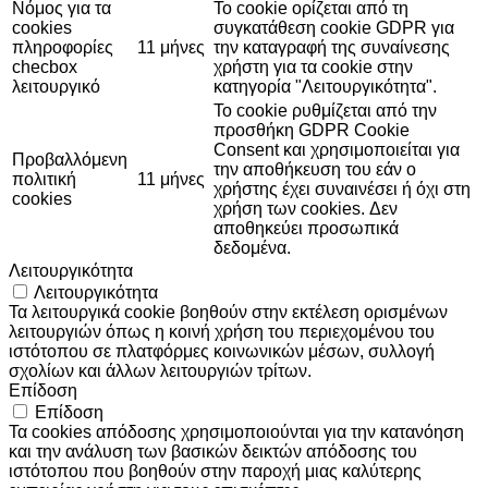
Νόμος για τα
Το cookie ορίζεται από τη
cookies
συγκατάθεση cookie GDPR για
πληροφορίες
11 μήνες
την καταγραφή της συναίνεσης
checbox
χρήστη για τα cookie στην
λειτουργικό
κατηγορία "Λειτουργικότητα".
Το cookie ρυθμίζεται από την
προσθήκη GDPR Cookie
Consent και χρησιμοποιείται για
Προβαλλόμενη
την αποθήκευση του εάν ο
πολιτική
11 μήνες
χρήστης έχει συναινέσει ή όχι στη
cookies
χρήση των cookies. Δεν
αποθηκεύει προσωπικά
δεδομένα.
Λειτουργικότητα
Λειτουργικότητα
Τα λειτουργικά cookie βοηθούν στην εκτέλεση ορισμένων
λειτουργιών όπως η κοινή χρήση του περιεχομένου του
ιστότοπου σε πλατφόρμες κοινωνικών μέσων, συλλογή
σχολίων και άλλων λειτουργιών τρίτων.
Επίδοση
Επίδοση
Τα cookies απόδοσης χρησιμοποιούνται για την κατανόηση
και την ανάλυση των βασικών δεικτών απόδοσης του
ιστότοπου που βοηθούν στην παροχή μιας καλύτερης