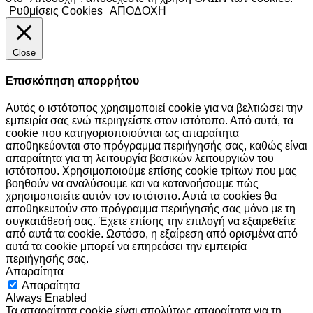
Κερασί
(0)
Ρυθμίσεις Cookies
ΑΠΟΔΟΧΗ
Υλικο επένδυσης
▼
Κερασοκαφέ
(13)
Κόκκινο
(0)
Λευκό
(9)
Close
Μελαμίνη
(0)
Μαύρο
(3)
MDF με καπλαμά
(0)
Μόκα
(0)
Επισκόπηση απορρήτου
PVC
(5)
Μπεζ
(3)
Καραβόπανο
(1)
Μπλε
(4)
Αυτός ο ιστότοπος χρησιμοποιεί cookie για να βελτιώσει την
Πέτρα
(0)
Πράσινο
(3)
εμπειρία σας ενώ περιηγείστε στον ιστότοπο. Από αυτά, τα
Δερματίνη
(0)
Φυσικό
(0)
cookie που κατηγοριοποιούνται ως απαραίτητα
Wersalit
(3)
Χρώμιο
(0)
αποθηκεύονται στο πρόγραμμα περιήγησής σας, καθώς είναι
Δερματίνη Ξύλο
(0)
απαραίτητα για τη λειτουργία βασικών λειτουργιών του
Κεραμιδί
(0)
Διάτρητο
(12)
ιστότοπου. Χρησιμοποιούμε επίσης cookie τρίτων που μας
Μάρμαρο
(0)
Καθρέπτης
(0)
βοηθούν να αναλύσουμε και να κατανοήσουμε πώς
Σιελ-Γκρι
(0)
χρησιμοποιείτε αυτόν τον ιστότοπο. Αυτά τα cookies θα
Κρύσταλλο
(0)
Σφενδάμι
(0)
αποθηκευτούν στο πρόγραμμα περιήγησής σας μόνο με τη
Ξύλο
(1)
συγκατάθεσή σας. Έχετε επίσης την επιλογή να εξαιρεθείτε
Τσόχα
(0)
από αυτά τα cookie. Ωστόσο, η εξαίρεση από ορισμένα από
Ύφασμα
(0)
αυτά τα cookie μπορεί να επηρεάσει την εμπειρία
Ψάθα
(0)
περιήγησής σας.
Απαραίτητα
Απαραίτητα
Χρώμα υλικού επένδυσης
▼
Always Enabled
Τα απαραίτητα cookie είναι απολύτως απαραίτητα για τη