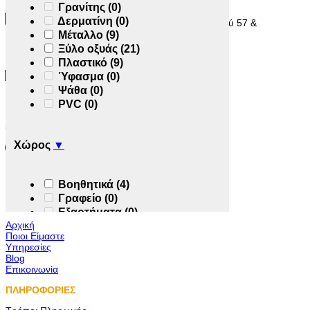
Γρανίτης
(0)
Δερματίνη
(0)
Αθανάσιος Κουτσοθανάσης και Σια Ε.Ε. Υμηττού 57 &
Προπύλου, Καμίνια,
Μέταλλο
(9)
18540 Πειραιάς
Ξύλο οξυάς
(21)
Πλαστικό
(9)
210 4172827 , 210 4122656
Ύφασμα
(0)
info@koutsothanasis.gr
Ψάθα
(0)
PVC
(0)
ΩΡΕΣ ΛΕΙΤΟΥΡΓΙΑΣ
Χώρος
▼
Δευτέρα – Παρασκευή 8:30 -17:30
Σάββατο Κατόπιν ραντεβού
Κυριακή κλειστά
Βοηθητικά
(4)
Γραφείο
(0)
Η ΕΤΑΙΡΕΙΑ ΜΑΣ
Εξαρτήματα
(0)
Αρχική
Εξωτερικός χώρος
(44)
Ποιοι Είμαστε
Επαγγελματικός χώρος
(6)
Υπηρεσίες
Κουζίνα
(0)
Blog
Κρεβατοκάμαρα
(0)
Επικοινωνία
Σαλόνι
(0)
ΠΛΗΡΟΦΟΡΙΕΣ
Τραπεζαρία
(0)
Καθιστικό
(0)