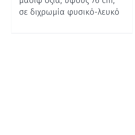
μασίφ οξιά, ύψους 76 cm,
σε διχρωμία φυσικό-λευκό