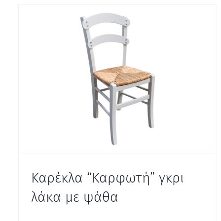
Καρέκλα “Καρφωτή” γκρι
λάκα με ψάθα