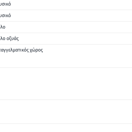
υσικό
υσικό
ύλο
λο οξυάς
παγγελματικός χώρος