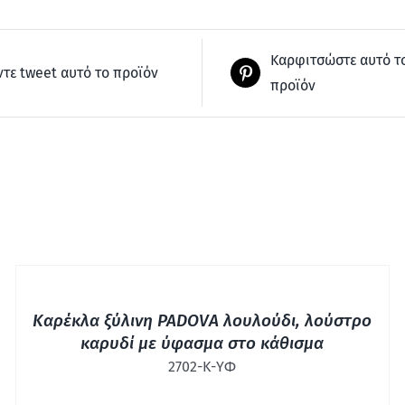
Καρφιτσώστε αυτό τ
ντε tweet αυτό το προϊόν
προϊόν
ΓΡΉΓΟΡΗ
ΠΡΟΒΟΛΉ
Καρέκλα ξύλινη PADOVA λουλούδι, λούστρο
καρυδί με ύφασμα στο κάθισμα
2702-Κ-ΥΦ