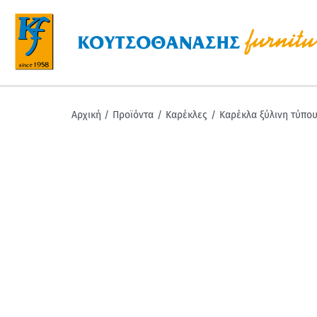
Μετάβαση
στο
περιεχόμενο
Αρχική
Προϊόντα
Καρέκλες
Καρέκλα ξύλινη τύπο