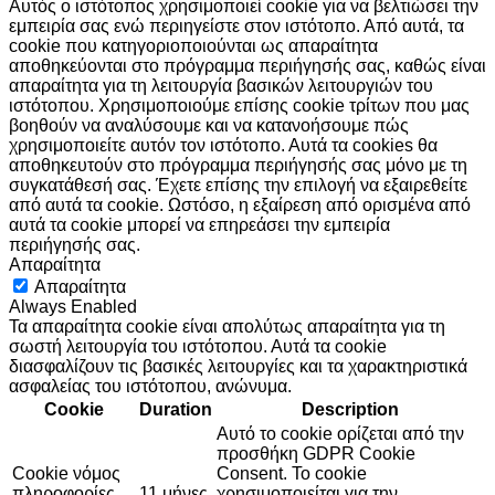
Αυτός ο ιστότοπος χρησιμοποιεί cookie για να βελτιώσει την
εμπειρία σας ενώ περιηγείστε στον ιστότοπο. Από αυτά, τα
cookie που κατηγοριοποιούνται ως απαραίτητα
αποθηκεύονται στο πρόγραμμα περιήγησής σας, καθώς είναι
απαραίτητα για τη λειτουργία βασικών λειτουργιών του
ιστότοπου. Χρησιμοποιούμε επίσης cookie τρίτων που μας
βοηθούν να αναλύσουμε και να κατανοήσουμε πώς
χρησιμοποιείτε αυτόν τον ιστότοπο. Αυτά τα cookies θα
αποθηκευτούν στο πρόγραμμα περιήγησής σας μόνο με τη
συγκατάθεσή σας. Έχετε επίσης την επιλογή να εξαιρεθείτε
από αυτά τα cookie. Ωστόσο, η εξαίρεση από ορισμένα από
αυτά τα cookie μπορεί να επηρεάσει την εμπειρία
περιήγησής σας.
Απαραίτητα
Απαραίτητα
Always Enabled
Τα απαραίτητα cookie είναι απολύτως απαραίτητα για τη
σωστή λειτουργία του ιστότοπου. Αυτά τα cookie
διασφαλίζουν τις βασικές λειτουργίες και τα χαρακτηριστικά
ασφαλείας του ιστότοπου, ανώνυμα.
Cookie
Duration
Description
Αυτό το cookie ορίζεται από την
προσθήκη GDPR Cookie
Cookie νόμος
Consent. Το cookie
πληροφορίες
11 μήνες
χρησιμοποιείται για την