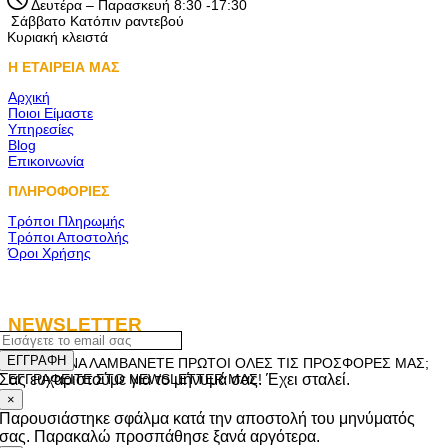
Δευτέρα – Παρασκευή 8:30 -17:30
Σάββατο Κατόπιν ραντεβού
Κυριακή κλειστά
Η ΕΤΑΙΡΕΙΑ ΜΑΣ
Αρχική
Ποιοι Είμαστε
Υπηρεσίες
Blog
Επικοινωνία
ΠΛΗΡΟΦΟΡΙΕΣ
Τρόποι Πληρωμής
Τρόποι Αποστολής
Όροι Χρήσης
NEWSLETTER
ΕΓΓΡΑΦΗ
ΘΕΛΕΤΕ ΝΑ ΛΑΜΒΑΝΕΤΕ ΠΡΩΤΟΙ ΟΛΕΣ ΤΙΣ ΠΡΟΣΦΟΡΕΣ ΜΑΣ;
Σας ευχαριστούμε για το μήνυμά σας. Έχει σταλεί.
ΕΓΓΡΑΦΕΙΤΕ ΣΤΟ NEWSLETTER ΜΑΣ!
×
Παρουσιάστηκε σφάλμα κατά την αποστολή του μηνύματός
σας. Παρακαλώ προσπάθησε ξανά αργότερα.