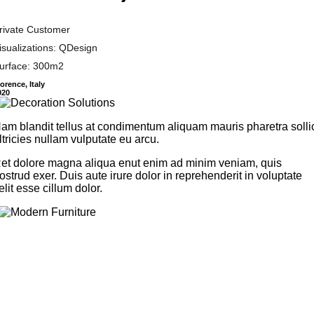
rivate Customer
isualizations: QDesign
urface: 300m2
lorence, Italy
020
am blandit tellus at condimentum aliquam mauris pharetra solli
ltricies nullam vulputate eu arcu.
et dolore magna aliqua enut enim ad minim veniam, quis
ostrud exer. Duis aute irure dolor in reprehenderit in voluptate
elit esse cillum dolor.