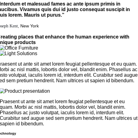
Interdum et malesuad fames ac ante ipsum primis in
aucibus. Vivamus quis dui id justo consequat suscipit in
uis lorem. Mauris ut purus.”
, New York
oseph Kent
reating places that enhance the human experience with
nique products
raesent ut ante sit amet lorem feugiat pellentesque et eu quam.
orbi ac nisl mattis, lobortis dolor vel, blandit enim. Phasellus ac
usto volutpat, iaculis lorem id, interdum elit. Curabitur sed augue
ed sem pretium hendrerit. Nam ultrices ut sapien id bibendum.
Praesent ut ante sit amet lorem feugiat pellentesque et eu
quam. Morbi ac nisl mattis, lobortis dolor vel, blandit enim.
Phasellus ac justo volutpat, iaculis lorem id, interdum elit.
Curabitur sed augue sed sem pretium hendrerit. Nam ultrices ut
sapien id bibendum.
echnology