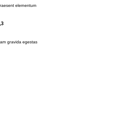
raesent elementum
,3
am gravida egestas