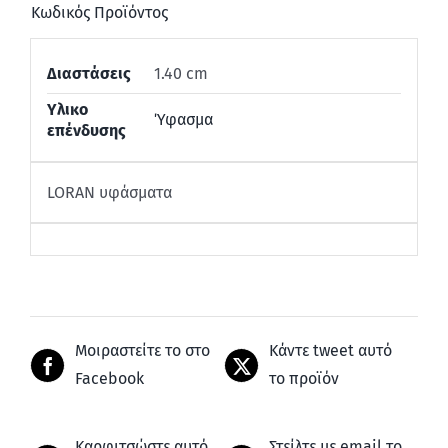
Κωδικός Προϊόντος
Διαστάσεις
1.40 cm
Υλικο
Ύφασμα
επένδυσης
LORAN υφάσματα
Μοιραστείτε το στο
Κάντε tweet αυτό
Facebook
το προϊόν
Καρφιτσώστε αυτό
Στείλτε με email το