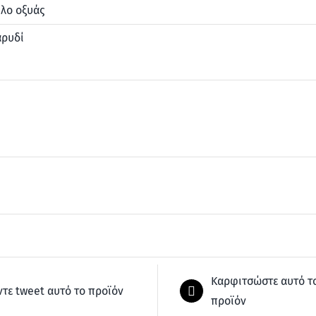
λο οξυάς
αρυδί
Καρφιτσώστε αυτό τ
ντε tweet αυτό το προϊόν
προϊόν