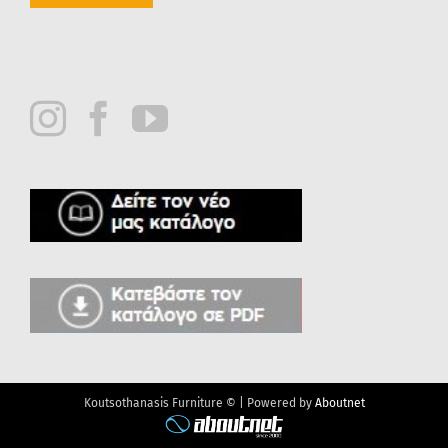
Koutsothanasis Furniture © | Powered by
Aboutnet