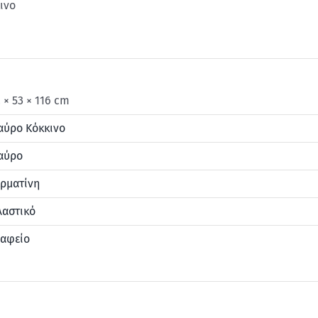
ινο
 × 53 × 116 cm
αύρο Κόκκινο
αύρο
ρματίνη
λαστικό
ραφείο