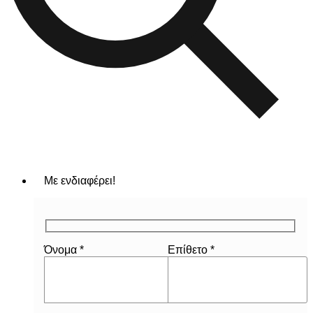
Με ενδιαφέρει!
Όνομα *
Επίθετο *