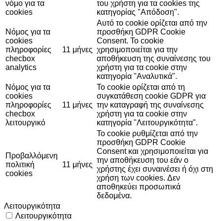
νόμο για τα
του χρήστη για τα cookies της
cookies
κατηγορίας "Απόδοση".
Αυτό το cookie ορίζεται από την
Νόμος για τα
προσθήκη GDPR Cookie
cookies
Consent. Το cookie
πληροφορίες
11 μήνες
χρησιμοποιείται για την
checbox
αποθήκευση της συναίνεσης του
analytics
χρήστη για τα cookie στην
κατηγορία "Αναλυτικά".
Νόμος για τα
Το cookie ορίζεται από τη
cookies
συγκατάθεση cookie GDPR για
πληροφορίες
11 μήνες
την καταγραφή της συναίνεσης
checbox
χρήστη για τα cookie στην
λειτουργικό
κατηγορία "Λειτουργικότητα".
Το cookie ρυθμίζεται από την
προσθήκη GDPR Cookie
Consent και χρησιμοποιείται για
Προβαλλόμενη
την αποθήκευση του εάν ο
πολιτική
11 μήνες
χρήστης έχει συναινέσει ή όχι στη
cookies
χρήση των cookies. Δεν
αποθηκεύει προσωπικά
δεδομένα.
Λειτουργικότητα
Λειτουργικότητα