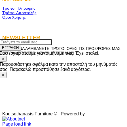
Τρόποι Πληρωμής
Τρόποι Αποστολής
Όροι Χρήσης
NEWSLETTER
ΕΓΓΡΑΦΗ
ΘΕΛΕΤΕ ΝΑ ΛΑΜΒΑΝΕΤΕ ΠΡΩΤΟΙ ΟΛΕΣ ΤΙΣ ΠΡΟΣΦΟΡΕΣ ΜΑΣ;
Σας ευχαριστούμε για το μήνυμά σας. Έχει σταλεί.
ΕΓΓΡΑΦΕΙΤΕ ΣΤΟ NEWSLETTER ΜΑΣ!
×
Παρουσιάστηκε σφάλμα κατά την αποστολή του μηνύματός
σας. Παρακαλώ προσπάθησε ξανά αργότερα.
×
Koutsothanasis Furniture © | Powered by
Aboutnet
Page load link