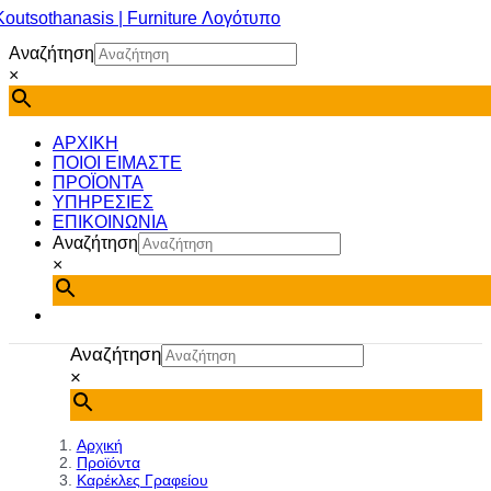
Μετάβαση
στο
Αναζήτηση
περιεχόμενο
×
ΑΡΧΙΚΗ
ΠΟΙΟΙ ΕΙΜΑΣΤΕ
ΠΡΟΪΟΝΤΑ
ΥΠΗΡΕΣΙΕΣ
ΕΠΙΚΟΙΝΩΝΙΑ
Αναζήτηση
×
Αναζήτηση
×
Αρχική
Προϊόντα
Καρέκλες Γραφείου