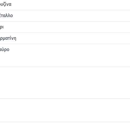
υζίνα
έταλλο
ρι
ρματίνη
αύρο