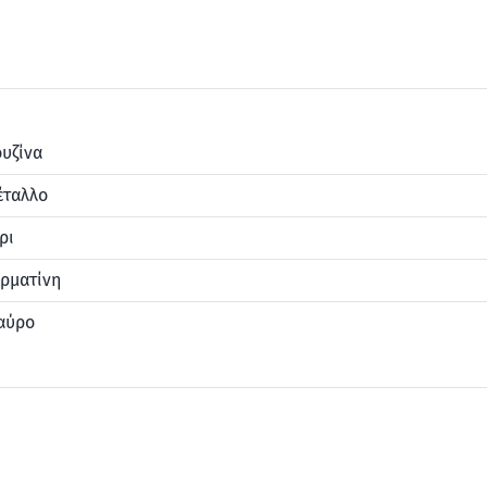
υζίνα
έταλλο
ρι
ρματίνη
αύρο