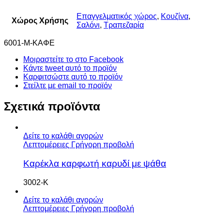
Επαγγελματικός χώρος
,
Κουζίνα
,
Χώρος Χρήσης
Σαλόνι
,
Τραπεζαρία
6001-Μ-ΚΑΦΕ
Μοιραστείτε το στο Facebook
Κάντε tweet αυτό το προϊόν
Καρφιτσώστε αυτό το προϊόν
Στείλτε με email το προϊόν
Σχετικά προϊόντα
Δείτε το καλάθι αγορών
Λεπτομέρειες
Γρήγορη προβολή
Καρέκλα καρφωτή καρυδί με ψάθα
3002-Κ
Δείτε το καλάθι αγορών
Λεπτομέρειες
Γρήγορη προβολή