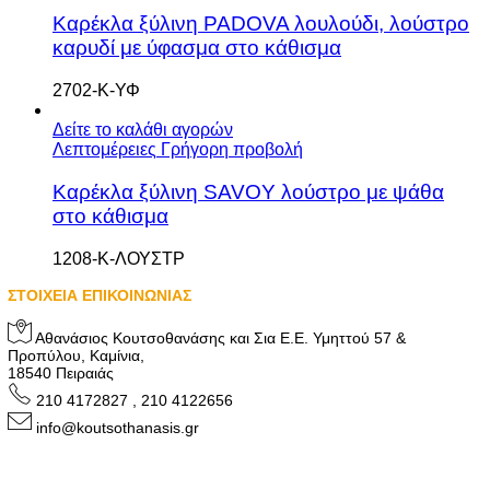
Καρέκλα ξύλινη PADOVA λουλούδι, λούστρο
καρυδί με ύφασμα στο κάθισμα
2702-Κ-ΥΦ
Δείτε το καλάθι αγορών
Λεπτομέρειες
Γρήγορη προβολή
Καρέκλα ξύλινη SAVOY λούστρο με ψάθα
στο κάθισμα
1208-Κ-ΛΟΥΣΤΡ
ΣΤΟΙΧΕΙΑ ΕΠΙΚΟΙΝΩΝΙΑΣ
Αθανάσιος Κουτσοθανάσης και Σια Ε.Ε. Υμηττού 57 &
Προπύλου, Καμίνια,
18540 Πειραιάς
210 4172827 , 210 4122656
info@koutsothanasis.gr