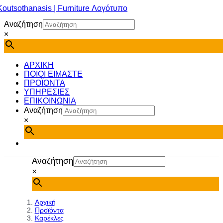
Μετάβαση
στο
Αναζήτηση
περιεχόμενο
×
ΑΡΧΙΚΗ
ΠΟΙΟΙ ΕΙΜΑΣΤΕ
ΠΡΟΪΟΝΤΑ
ΥΠΗΡΕΣΙΕΣ
ΕΠΙΚΟΙΝΩΝΙΑ
Αναζήτηση
×
Αναζήτηση
×
Αρχική
Προϊόντα
Καρέκλες