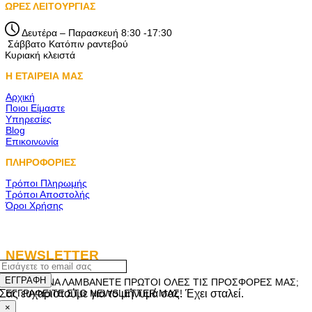
ΩΡΕΣ ΛΕΙΤΟΥΡΓΙΑΣ
Δευτέρα – Παρασκευή 8:30 -17:30
Σάββατο Κατόπιν ραντεβού
Κυριακή κλειστά
Η ΕΤΑΙΡΕΙΑ ΜΑΣ
Αρχική
Ποιοι Είμαστε
Υπηρεσίες
Blog
Επικοινωνία
ΠΛΗΡΟΦΟΡΙΕΣ
Τρόποι Πληρωμής
Τρόποι Αποστολής
Όροι Χρήσης
NEWSLETTER
ΕΓΓΡΑΦΗ
ΘΕΛΕΤΕ ΝΑ ΛΑΜΒΑΝΕΤΕ ΠΡΩΤΟΙ ΟΛΕΣ ΤΙΣ ΠΡΟΣΦΟΡΕΣ ΜΑΣ;
Σας ευχαριστούμε για το μήνυμά σας. Έχει σταλεί.
ΕΓΓΡΑΦΕΙΤΕ ΣΤΟ NEWSLETTER ΜΑΣ!
×