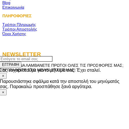
Blog
Επικοινωνία
ΠΛΗΡΟΦΟΡΙΕΣ
Τρόποι Πληρωμής
Τρόποι Αποστολής
Όροι Χρήσης
NEWSLETTER
ΕΓΓΡΑΦΗ
ΘΕΛΕΤΕ ΝΑ ΛΑΜΒΑΝΕΤΕ ΠΡΩΤΟΙ ΟΛΕΣ ΤΙΣ ΠΡΟΣΦΟΡΕΣ ΜΑΣ;
Σας ευχαριστούμε για το μήνυμά σας. Έχει σταλεί.
ΕΓΓΡΑΦΕΙΤΕ ΣΤΟ NEWSLETTER ΜΑΣ!
×
Παρουσιάστηκε σφάλμα κατά την αποστολή του μηνύματός
σας. Παρακαλώ προσπάθησε ξανά αργότερα.
×