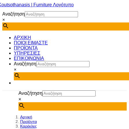
Μετάβαση
στο
Αναζήτηση
περιεχόμενο
×
ΑΡΧΙΚΗ
ΠΟΙΟΙ ΕΙΜΑΣΤΕ
ΠΡΟΪΟΝΤΑ
ΥΠΗΡΕΣΙΕΣ
ΕΠΙΚΟΙΝΩΝΙΑ
Αναζήτηση
×
Αναζήτηση
×
Αρχική
Προϊόντα
Καρέκλες