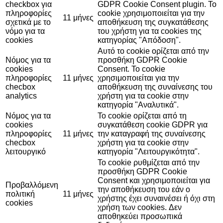
checkbox για
GDPR Cookie Consent plugin. Το
πληροφορίες
cookie χρησιμοποιείται για την
11 μήνες
σχετικά με το
αποθήκευση της συγκατάθεσης
νόμο για τα
του χρήστη για τα cookies της
cookies
κατηγορίας "Απόδοση".
Αυτό το cookie ορίζεται από την
Νόμος για τα
προσθήκη GDPR Cookie
cookies
Consent. Το cookie
πληροφορίες
11 μήνες
χρησιμοποιείται για την
checbox
αποθήκευση της συναίνεσης του
analytics
χρήστη για τα cookie στην
κατηγορία "Αναλυτικά".
Νόμος για τα
Το cookie ορίζεται από τη
cookies
συγκατάθεση cookie GDPR για
πληροφορίες
11 μήνες
την καταγραφή της συναίνεσης
checbox
χρήστη για τα cookie στην
λειτουργικό
κατηγορία "Λειτουργικότητα".
Το cookie ρυθμίζεται από την
προσθήκη GDPR Cookie
Consent και χρησιμοποιείται για
Προβαλλόμενη
την αποθήκευση του εάν ο
πολιτική
11 μήνες
χρήστης έχει συναινέσει ή όχι στη
cookies
χρήση των cookies. Δεν
αποθηκεύει προσωπικά