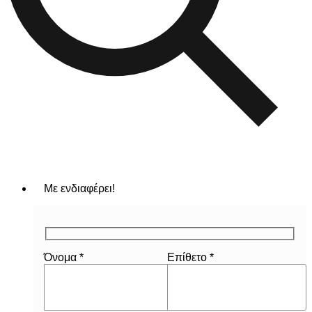
Με ενδιαφέρει!
Όνομα *
Επίθετο *