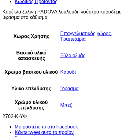
Κωδικός Προϊόντος
Καρέκλα ξύλινη PADOVA λουλούδι, λούστρο καρυδί με
ύφασμα στο κάθισμα
Επαγγελματικός χώρος
,
Χώρος Χρήσης
Τραπεζαρία
Βασικό υλικό
Ξύλο οξυάς
κατασκευής
Χρώμα βασικού υλικού
Καρυδί
Υλικο επένδυσης
Ύφασμα
Χρώμα υλικού
Μπεζ
επένδυσης
2702-Κ-ΥΦ
Μοιραστείτε το στο Facebook
Κάντε tweet αυτό το προϊόν