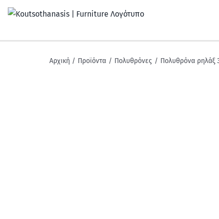
Μετάβαση
στο
περιεχόμενο
Αρχική
Προϊόντα
Πολυθρόνες
Πολυθρόνα ρηλάξ 3