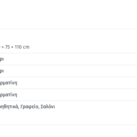
 × 75 × 110 cm
ρι
ρι
ρματίνη
ρματίνη
οηθητικά
,
Γραφείο
,
Σαλόνι