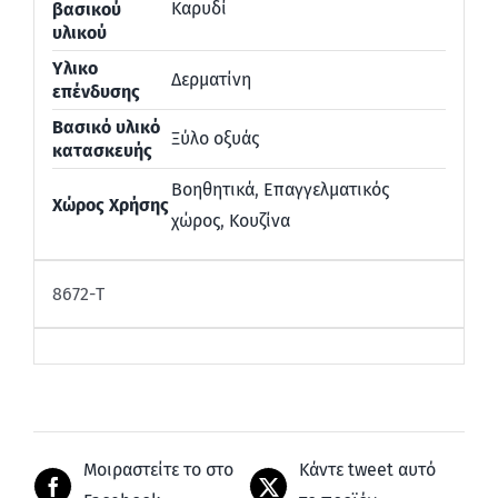
Καρυδί
βασικού
υλικού
Υλικο
Δερματίνη
επένδυσης
Βασικό υλικό
Ξύλο οξυάς
κατασκευής
Βοηθητικά
,
Επαγγελματικός
Χώρος Χρήσης
χώρος
,
Κουζίνα
8672-Τ
Μοιραστείτε το στο
Κάντε tweet αυτό