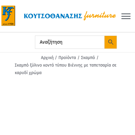
Μετάβαση
στο
περιεχόμενο
Αρχική
Προϊόντα
Σκαμπό
Σκαμπό ξύλινο κοντό τύπου Βιέννης με ταπετσαρία σε
καρυδί χρώμα