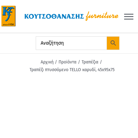
Μετάβαση
στο
περιεχόμενο
Αρχική
Προϊόντα
Τραπέζια
Τραπέζι πτυσσόμενο TELLO καρυδί, 45x95x75