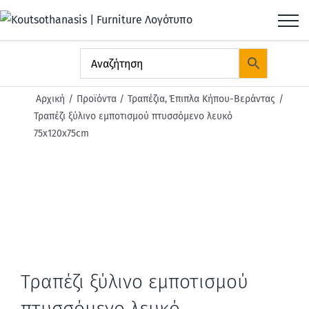
Μετάβαση
στο
περιεχόμενο
Αρχική
Προϊόντα
Τραπέζια
Έπιπλα Κήπου-Βεράντας
Τραπέζι ξύλινο εμποτισμού πτυσσόμενο λευκό
75x120x75cm
Τραπέζι ξύλινο εμποτισμού
πτυσσόμενο λευκό