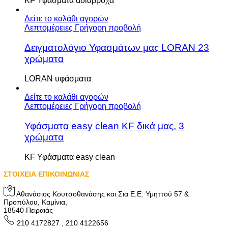
KF Υφάσματα αδιάβροχα
Δείτε το καλάθι αγορών
Λεπτομέρειες
Γρήγορη προβολή
Δειγματολόγιο Υφασμάτων μας LORAN 23
χρώματα
LORAN υφάσματα
Δείτε το καλάθι αγορών
Λεπτομέρειες
Γρήγορη προβολή
Υφάσματα easy clean KF δικά μας, 3
χρώματα
KF Υφάσματα easy clean
ΣΤΟΙΧΕΙΑ ΕΠΙΚΟΙΝΩΝΙΑΣ
Αθανάσιος Κουτσοθανάσης και Σια Ε.Ε. Υμηττού 57 &
Προπύλου, Καμίνια,
18540 Πειραιάς
210 4172827 , 210 4122656