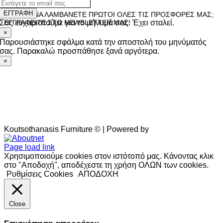
ΕΓΓΡΑΦΗ
ΘΕΛΕΤΕ ΝΑ ΛΑΜΒΑΝΕΤΕ ΠΡΩΤΟΙ ΟΛΕΣ ΤΙΣ ΠΡΟΣΦΟΡΕΣ ΜΑΣ;
Σας ευχαριστούμε για το μήνυμά σας. Έχει σταλεί.
ΕΓΓΡΑΦΕΙΤΕ ΣΤΟ NEWSLETTER ΜΑΣ!
×
Παρουσιάστηκε σφάλμα κατά την αποστολή του μηνύματός
σας. Παρακαλώ προσπάθησε ξανά αργότερα.
×
Koutsothanasis Furniture © | Powered by
Aboutnet
Page load link
Χρησιμοποιούμε cookies στον ιστότοπό μας. Κάνοντας κλικ
στο "Αποδοχή", αποδέχεστε τη χρήση ΟΛΩΝ των cookies.
Ρυθμίσεις Cookies
ΑΠΟΔΟΧΗ
Close