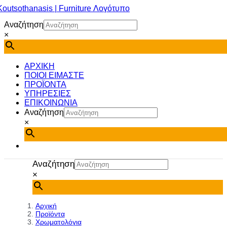
Μετάβαση
στο
Αναζήτηση
περιεχόμενο
×
ΑΡΧΙΚΗ
ΠΟΙΟΙ ΕΙΜΑΣΤΕ
ΠΡΟΪΟΝΤΑ
ΥΠΗΡΕΣΙΕΣ
ΕΠΙΚΟΙΝΩΝΙΑ
Αναζήτηση
×
Αναζήτηση
×
Αρχική
Προϊόντα
Χρωματολόγια