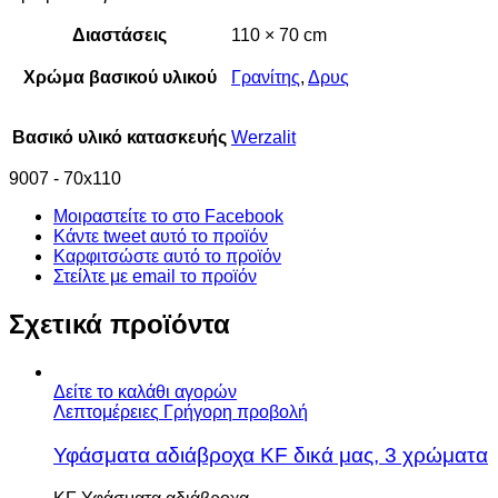
Διαστάσεις
110 × 70 cm
Χρώμα βασικού υλικού
Γρανίτης
,
Δρυς
Βασικό υλικό κατασκευής
Werzalit
9007 - 70x110
Μοιραστείτε το στο Facebook
Κάντε tweet αυτό το προϊόν
Καρφιτσώστε αυτό το προϊόν
Στείλτε με email το προϊόν
Σχετικά προϊόντα
Δείτε το καλάθι αγορών
Λεπτομέρειες
Γρήγορη προβολή
Υφάσματα αδιάβροχα KF δικά μας, 3 χρώματα