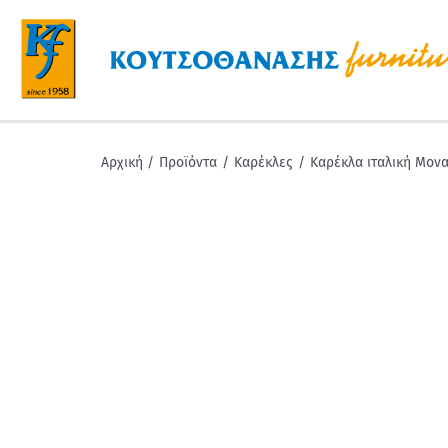
Μετάβαση
στο
περιεχόμενο
Αρχική
Προϊόντα
Καρέκλες
Καρέκλα ιταλική Μονα