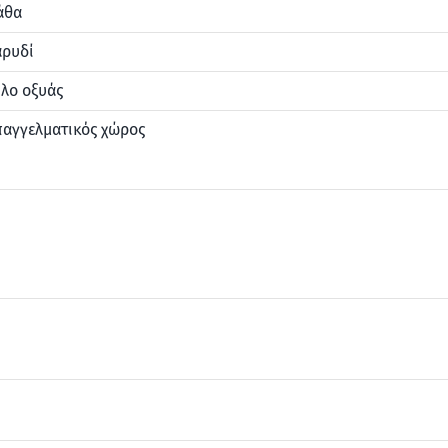
άθα
αρυδί
λο οξυάς
παγγελματικός χώρος