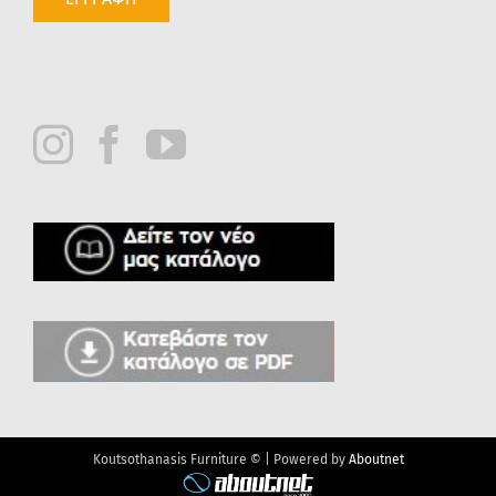
Koutsothanasis Furniture © | Powered by
Aboutnet