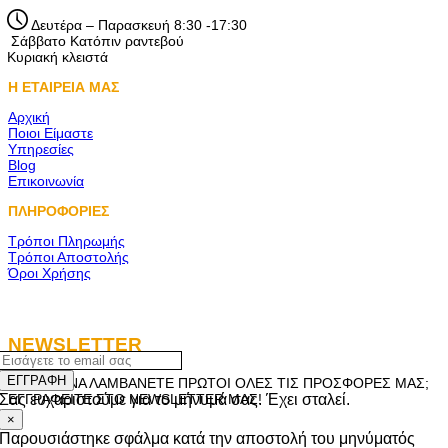
Δευτέρα – Παρασκευή 8:30 -17:30
Σάββατο Κατόπιν ραντεβού
Κυριακή κλειστά
Η ΕΤΑΙΡΕΙΑ ΜΑΣ
Αρχική
Ποιοι Είμαστε
Υπηρεσίες
Blog
Επικοινωνία
ΠΛΗΡΟΦΟΡΙΕΣ
Τρόποι Πληρωμής
Τρόποι Αποστολής
Όροι Χρήσης
NEWSLETTER
ΕΓΓΡΑΦΗ
ΘΕΛΕΤΕ ΝΑ ΛΑΜΒΑΝΕΤΕ ΠΡΩΤΟΙ ΟΛΕΣ ΤΙΣ ΠΡΟΣΦΟΡΕΣ ΜΑΣ;
Σας ευχαριστούμε για το μήνυμά σας. Έχει σταλεί.
ΕΓΓΡΑΦΕΙΤΕ ΣΤΟ NEWSLETTER ΜΑΣ!
×
Παρουσιάστηκε σφάλμα κατά την αποστολή του μηνύματός