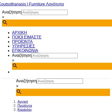
Μετάβαση
στο
Αναζήτηση
περιεχόμενο
×
ΑΡΧΙΚΗ
ΠΟΙΟΙ ΕΙΜΑΣΤΕ
ΠΡΟΪΟΝΤΑ
ΥΠΗΡΕΣΙΕΣ
ΕΠΙΚΟΙΝΩΝΙΑ
Αναζήτηση
×
Αναζήτηση
×
Αρχική
Προϊόντα
Καρέκλες