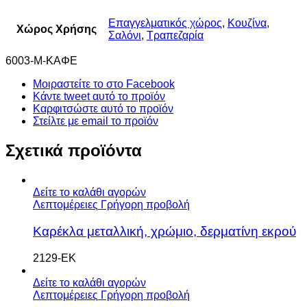
Επαγγελματικός χώρος
,
Κουζίνα
,
Χώρος Χρήσης
Σαλόνι
,
Τραπεζαρία
6003-Μ-ΚΑΦΕ
Μοιραστείτε το στο Facebook
Κάντε tweet αυτό το προϊόν
Καρφιτσώστε αυτό το προϊόν
Στείλτε με email το προϊόν
Σχετικά προϊόντα
Δείτε το καλάθι αγορών
Λεπτομέρειες
Γρήγορη προβολή
Καρέκλα μεταλλική, χρώμιο, δερματίνη εκρού
2129-ΕΚ
Δείτε το καλάθι αγορών
Λεπτομέρειες
Γρήγορη προβολή