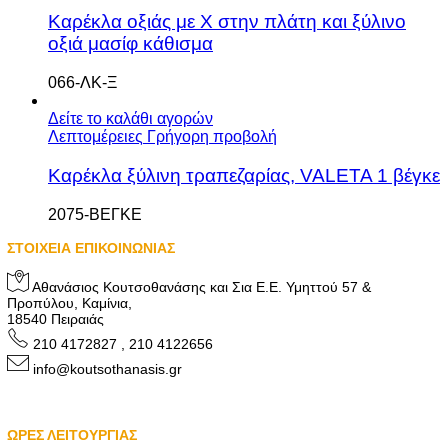
Καρέκλα οξιάς με Χ στην πλάτη και ξύλινο
οξιά μασίφ κάθισμα
066-ΛΚ-Ξ
Δείτε το καλάθι αγορών
Λεπτομέρειες
Γρήγορη προβολή
Καρέκλα ξύλινη τραπεζαρίας, VALETA 1 βέγκε
2075-ΒΕΓΚΕ
ΣΤΟΙΧΕΙΑ ΕΠΙΚΟΙΝΩΝΙΑΣ
Αθανάσιος Κουτσοθανάσης και Σια Ε.Ε. Υμηττού 57 &
Προπύλου, Καμίνια,
18540 Πειραιάς
210 4172827 , 210 4122656
info@koutsothanasis.gr
ΩΡΕΣ ΛΕΙΤΟΥΡΓΙΑΣ