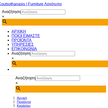
Μετάβαση
στο
Αναζήτηση
περιεχόμενο
×
ΑΡΧΙΚΗ
ΠΟΙΟΙ ΕΙΜΑΣΤΕ
ΠΡΟΪΟΝΤΑ
ΥΠΗΡΕΣΙΕΣ
ΕΠΙΚΟΙΝΩΝΙΑ
Αναζήτηση
×
Αναζήτηση
×
Αρχική
Προϊόντα
Καρέκλες