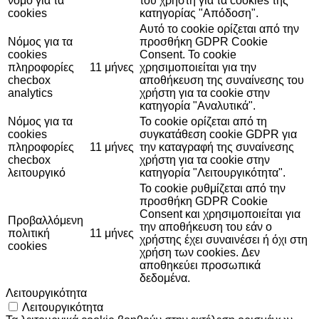
νόμο για τα
του χρήστη για τα cookies της
cookies
κατηγορίας "Απόδοση".
Αυτό το cookie ορίζεται από την
Νόμος για τα
προσθήκη GDPR Cookie
cookies
Consent. Το cookie
πληροφορίες
11 μήνες
χρησιμοποιείται για την
checbox
αποθήκευση της συναίνεσης του
analytics
χρήστη για τα cookie στην
κατηγορία "Αναλυτικά".
Νόμος για τα
Το cookie ορίζεται από τη
cookies
συγκατάθεση cookie GDPR για
πληροφορίες
11 μήνες
την καταγραφή της συναίνεσης
checbox
χρήστη για τα cookie στην
λειτουργικό
κατηγορία "Λειτουργικότητα".
Το cookie ρυθμίζεται από την
προσθήκη GDPR Cookie
Consent και χρησιμοποιείται για
Προβαλλόμενη
την αποθήκευση του εάν ο
πολιτική
11 μήνες
χρήστης έχει συναινέσει ή όχι στη
cookies
χρήση των cookies. Δεν
αποθηκεύει προσωπικά
δεδομένα.
Λειτουργικότητα
Λειτουργικότητα