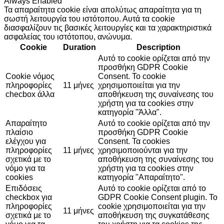
Always Enabled
Τα απαραίτητα cookie είναι απολύτως απαραίτητα για τη
σωστή λειτουργία του ιστότοπου. Αυτά τα cookie
διασφαλίζουν τις βασικές λειτουργίες και τα χαρακτηριστικά
ασφαλείας του ιστότοπου, ανώνυμα.
Cookie
Duration
Description
Αυτό το cookie ορίζεται από την
προσθήκη GDPR Cookie
Cookie νόμος
Consent. Το cookie
πληροφορίες
11 μήνες
χρησιμοποιείται για την
checbox άλλα
αποθήκευση της συναίνεσης του
χρήστη για τα cookies στην
κατηγορία "Άλλα".
Απαραίτητο
Αυτό το cookie ορίζεται από την
πλαίσιο
προσθήκη GDPR Cookie
ελέγχου για
Consent. Τα cookies
πληροφορίες
11 μήνες
χρησιμοποιούνται για την
σχετικά με το
αποθήκευση της συναίνεσης του
νόμο για τα
χρήστη για τα cookies στην
cookies
κατηγορία "Απαραίτητο".
Επιδόσεις
Αυτό το cookie ορίζεται από το
checkbox για
GDPR Cookie Consent plugin. Το
πληροφορίες
cookie χρησιμοποιείται για την
11 μήνες
σχετικά με το
αποθήκευση της συγκατάθεσης