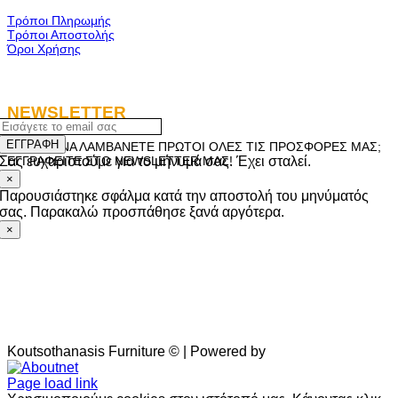
Τρόποι Πληρωμής
Τρόποι Αποστολής
Όροι Χρήσης
NEWSLETTER
ΕΓΓΡΑΦΗ
ΘΕΛΕΤΕ ΝΑ ΛΑΜΒΑΝΕΤΕ ΠΡΩΤΟΙ ΟΛΕΣ ΤΙΣ ΠΡΟΣΦΟΡΕΣ ΜΑΣ;
Σας ευχαριστούμε για το μήνυμά σας. Έχει σταλεί.
ΕΓΓΡΑΦΕΙΤΕ ΣΤΟ NEWSLETTER ΜΑΣ!
×
Παρουσιάστηκε σφάλμα κατά την αποστολή του μηνύματός
σας. Παρακαλώ προσπάθησε ξανά αργότερα.
×
Koutsothanasis Furniture © | Powered by
Aboutnet
Page load link