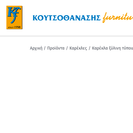
Μετάβαση
στο
περιεχόμενο
Αρχική
Προϊόντα
Καρέκλες
Καρέκλα ξύλινη τύπου