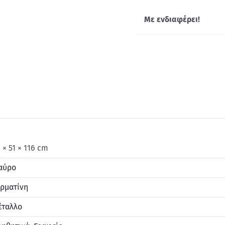
Με ενδιαφέρει!
 × 51 × 116 cm
αύρο
ρματίνη
έταλλο