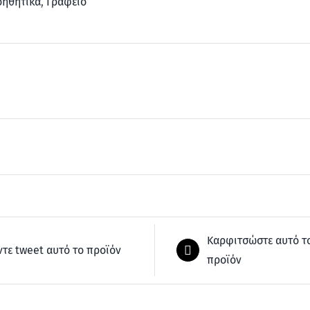
οηθητικά
,
Γραφείο
Καρφιτσώστε αυτό τ
ντε tweet αυτό το προϊόν
προϊόν