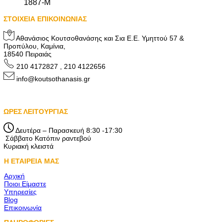
1887-Μ
ΣΤΟΙΧΕΙΑ ΕΠΙΚΟΙΝΩΝΙΑΣ
Αθανάσιος Κουτσοθανάσης και Σια Ε.Ε. Υμηττού 57 &
Προπύλου, Καμίνια,
18540 Πειραιάς
210 4172827 , 210 4122656
info@koutsothanasis.gr
ΩΡΕΣ ΛΕΙΤΟΥΡΓΙΑΣ
Δευτέρα – Παρασκευή 8:30 -17:30
Σάββατο Κατόπιν ραντεβού
Κυριακή κλειστά
Η ΕΤΑΙΡΕΙΑ ΜΑΣ
Αρχική
Ποιοι Είμαστε
Υπηρεσίες
Blog
Επικοινωνία