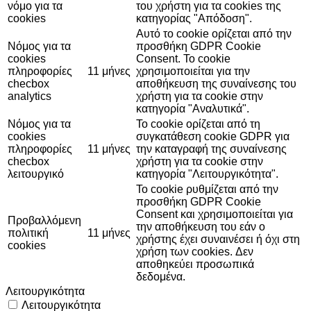
νόμο για τα
του χρήστη για τα cookies της
cookies
κατηγορίας "Απόδοση".
Αυτό το cookie ορίζεται από την
Νόμος για τα
προσθήκη GDPR Cookie
cookies
Consent. Το cookie
πληροφορίες
11 μήνες
χρησιμοποιείται για την
checbox
αποθήκευση της συναίνεσης του
analytics
χρήστη για τα cookie στην
κατηγορία "Αναλυτικά".
Νόμος για τα
Το cookie ορίζεται από τη
cookies
συγκατάθεση cookie GDPR για
πληροφορίες
11 μήνες
την καταγραφή της συναίνεσης
checbox
χρήστη για τα cookie στην
λειτουργικό
κατηγορία "Λειτουργικότητα".
Το cookie ρυθμίζεται από την
προσθήκη GDPR Cookie
Consent και χρησιμοποιείται για
Προβαλλόμενη
την αποθήκευση του εάν ο
πολιτική
11 μήνες
χρήστης έχει συναινέσει ή όχι στη
cookies
χρήση των cookies. Δεν
αποθηκεύει προσωπικά
δεδομένα.
Λειτουργικότητα
Λειτουργικότητα