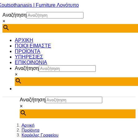
Μετάβαση
στο
Αναζήτηση
περιεχόμενο
×
ΑΡΧΙΚΗ
ΠΟΙΟΙ ΕΙΜΑΣΤΕ
ΠΡΟΪΟΝΤΑ
ΥΠΗΡΕΣΙΕΣ
ΕΠΙΚΟΙΝΩΝΙΑ
Αναζήτηση
×
Αναζήτηση
×
Αρχική
Προϊόντα
Καρέκλες Γραφείου