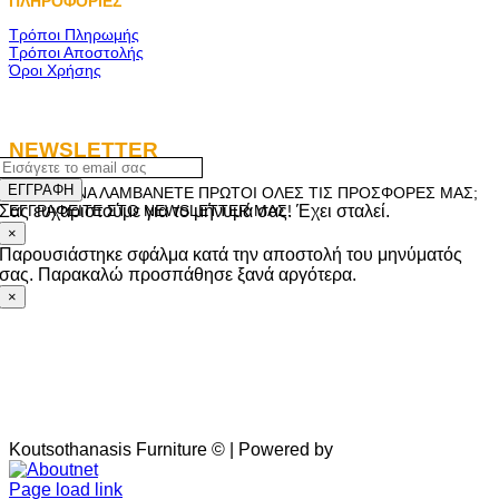
ΠΛΗΡΟΦΟΡΙΕΣ
Τρόποι Πληρωμής
Τρόποι Αποστολής
Όροι Χρήσης
NEWSLETTER
ΕΓΓΡΑΦΗ
ΘΕΛΕΤΕ ΝΑ ΛΑΜΒΑΝΕΤΕ ΠΡΩΤΟΙ ΟΛΕΣ ΤΙΣ ΠΡΟΣΦΟΡΕΣ ΜΑΣ;
Σας ευχαριστούμε για το μήνυμά σας. Έχει σταλεί.
ΕΓΓΡΑΦΕΙΤΕ ΣΤΟ NEWSLETTER ΜΑΣ!
×
Παρουσιάστηκε σφάλμα κατά την αποστολή του μηνύματός
σας. Παρακαλώ προσπάθησε ξανά αργότερα.
×
Koutsothanasis Furniture © | Powered by
Aboutnet
Page load link