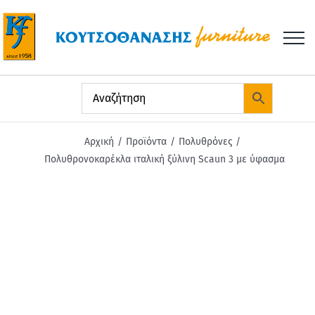
Μετάβαση
στο
περιεχόμενο
Αρχική
Προϊόντα
Πολυθρόνες
Πολυθρονοκαρέκλα ιταλική ξύλινη Scaun 3 με ύφασμα