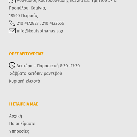
Αθανάσιος Κουτσοθανάσης και Σια Ε.Ε. Υμηττού 57 &
Προπύλου, Καμίνια,
18540 Πειραιάς
210 4172827 , 210 4122656
info@koutsothanasis.gr
ΩΡΕΣ ΛΕΙΤΟΥΡΓΙΑΣ
Δευτέρα – Παρασκευή 8:30 -17:30
Σάββατο Κατόπιν ραντεβού
Κυριακή κλειστά
Η ΕΤΑΙΡΕΙΑ ΜΑΣ
Αρχική
Ποιοι Είμαστε
Υπηρεσίες